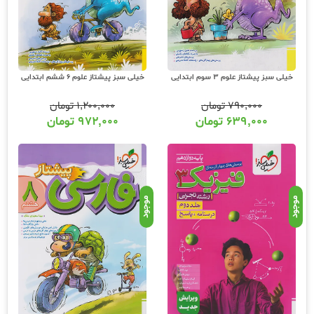
درس و برای هر درس بطور جداگانه تالیف شده است. پیشنهاد میشود قبل از خرید این
کتابها منبع اول درسی و آزمونی خود را به‌طور کامل مرور کنید و در چند ماه انتهایی نزدیک به
کنکور اقدام به خرید این کتاب کنید!
سری کتابهای شب امتحان خیلی سبز
جزوات نمونه سوال آزمون‌های برگزار شده در سالهای گذشته میتواند دانش آموزان را با سبک
خیلی سبز پیشتاز علوم 3 سوم ابتدایی
خیلی سبز پیشتاز علوم 6 ششم ابتدایی
طراحی سوالات آشنا کند و نمرات شما را به نمره 20 نزدیک کند. سری کتابهای
شب امتحان
خیلی سبز
با همین هدف تولید شده و شامل مجموعه آزمون های سراسری پایان نوبت و میان
۷۹۰,۰۰۰
تومان
۱,۲۰۰,۰۰۰
تومان
نوبت آموزش و پرورش به همراه پاسخنامه کاملا تشریحی و نکات کاربردی از هر درس است.
۶۳۹,۰۰۰
تومان
۹۷۲,۰۰۰
تومان
شب امتحان از مقطع هفتم تا دوازدهم برای هر درس بطور جداگانه منتشر میگردد.
بانک نهایی خیلی سبز
سری کتابهای بانک نهایی خیلی سبز از منابع کاربردی برای کسب موفقیت دانش‌‌آموزان در
امتحانات پایان‌ترم می باشد.
بانک نهایی خیلی سبز
طبق مصوبه اخیر آموزش و پرورش و
سازمان سنجش قرار بر این است که اثر معدل 40 تا 60 درصد سهم پذیرش دانشگاه‌ها را به
موجود
موجود
خودش اختصاص دهد و برخلاف سال‌های گذشته که اثر مثبت و نمایشی بود به اثر قطعی
تغییر کرد. تصورش را بکنید که امسال قرار است 40% نمره پذیرش دانشگاه، فقط مربوط به
امتحانات نهایی (از جمله شیمی دوازدهم) باشد و 60% نمره مربوط به کنکور سراسری باشد که
حدود یک سوم این نمره مربوط به شیمی دوازدهم می‌شود. عجیب است. در عمل نمره
امتحانات شیمی دوازدهم از نمره کنکور شیمی دوازدهم بیشتر است. از طرفی دیگر یکی از
معیارهای ارزشیابی همکاران در آموزش و پرورش، نمرات کتبی دانش‌آموزان است که اهمیت
آن را دوچندان می‌کند.