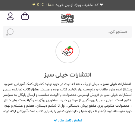
❤ کد تخفیف ویژه اولین خرید شما : KLC ❤
انتشارات خیلی سبز
انتشارات خیلی سبز
با بیش از یک دهه فعالیت در حوزه تولید کتابهای کمک آموزشی همواره
پیشتاز ایده های خلاقانه و دلچسب برای تولید کتاب بوده و هست.
عشق کتاب
نماینده رسمی
انتشارات خیلی سبز در فروش اینترنتی محصولات با قیمت مناسب و ارسال رایگان به سراسر
کشور است. خیلی سبز با بهره گیری از مولفان خبره ، مشاوران برگزیده و گرافیست های خلاق
، محصولات متنوعی برای مقطع پیش دبستانی، اول تا ششم دبستان، هفتم و هشتم و نهم،
دوره متوسطه دوم (دهم تا دوازدهم) و داوطلبان کنکور را به بازار کتاب کمک آموزشی ارائه کرده
است که از نظر کیفیت محتوا و بصری ، کلیه نیازهای دانش آموزان را برطرف نموده است.
نمایش کامل متن
کتابهای انتشارات خیلی سبز در دسته‌بندی های متفاوتی تولید میگردد که هر کدام مخاطبان
خاصی را از نظر سطح درسی و کاربرد کتاب هدف گرفته است. تنوع محصولات خیلی سبز برای
هر درس از هر مقطع بالاست و به جرات میتوان گفت هیچ دانش‌آموزی برای خرید منبع