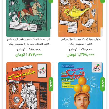
آموزشی و نماینده مستقیم ناشران معتبر کمک آموزشی با بیش از 11000 عنوان کتاب و سابقه
15 ساله در امر توزیع کتاب، علاوه بر ارسال سفارشات شما روی هر خرید یک هدیه رایگان به
شما تقدیم مینماید و شما میتوانید کتابهای کمک آموزشی تمامی مقاطع تحصیلی تا کنکور را
آنلاین سفارش داده و درب منزل دریافت نمایید. برای اطلاع از شرایط ویژه تخفیف و جشنواره
های عشق کتاب اینستاگرام عشق کتاب را دنبال کنید.
برای پیگیری سفارشات تهران شماره تلفن پشتیبانی 02166484008 و شماره تلگرام یا واتس
اپ 09203472622 می باشد که از ساعت 9 صبح تا 5 بعدازظهر پاسخگوی شما عزیزان است
و برای پیگیری سفارشات شهرستانها میتوانید با مراجعه به سایت رهگیری مرسولات پستی از
موقعیت بسته سفارشات خود اطلاع پیدا کنید.
خیلی سبز تست عربی انسانی جامع
خیلی سبز تست علوم و فنون ادبی جامع
کنکور + ضمیمه رایگان
کنکور انسانی جلد اول + ضمیمه رایگان
۱,۶۹۰,۰۰۰
تومان
۱,۴۵۰,۰۰۰
تومان
۱,۳۶۸,۰۰۰
تومان
۱,۱۷۴,۰۰۰
تومان
موجود
موجود