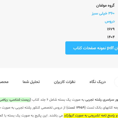
گروه مولفان
360 خیلی سبز
دروس
1679
1404
ت کتاب
دریک نگاه
نظرات کاربران
تحلیل شما
محصول
ور سراسری رشته تجربی
به صورت یک بسته شامل 6 جلد کتاب (
زیست شناسی، ریاضی ت
عه کتابهای بانک تست (
14659 تست
) از دروس تخصصی کنکور رشته تجربی به صورت چاپ
و پاسخ نامه تشریحی به صورت کیوآرکد
می باشند. این پکیج به صورت یک بسته با کم