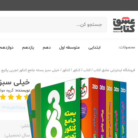
محصولات:
ابتدایی
متوسطه اول
دهم
یازدهم
دوازدهم
فروشگاه اینترنتی عشق کتاب
/
کتاب
/
کنکور
/
کنکور
/
خیلی سبز بسته جامع کنکور تجربی پکیج 360
خیلی سبز ب
نویسنده:
گروه مول
ویژه‌کنکور
1405
ناشر:‌
سال تحصیلی:‌