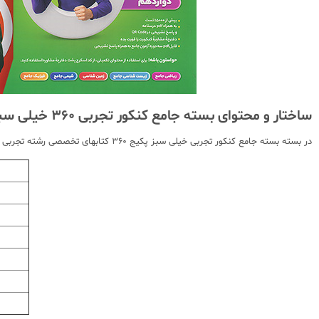
ساختار و محتوای بسته جامع کنکور تجربی 360 خیلی سبز
در بسته بسته جامع کنکور تجربی خیلی سبز پکیج 360 کتابهای تخصصی رشته تجربی (5 جلد کتاب) به همراه دفترچه کنکورو قورت بده وجود دارد که به شرح زیر تفکیک شده است :