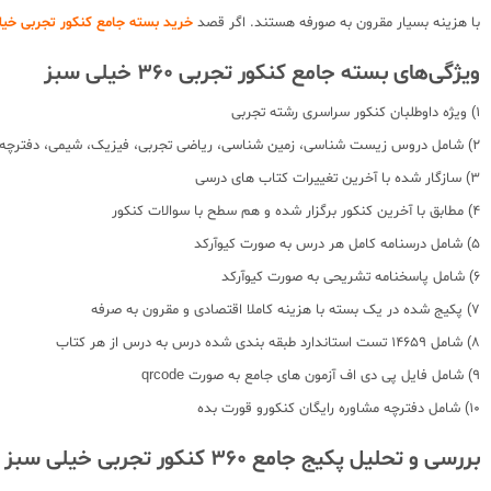
با هزینه بسیار مقرون به صورفه هستند. اگر قصد
خرید بسته جامع کنکور تجربی خیلی سبز پکیج 
ویژگی‌های بسته جامع کنکور تجربی 360 خیلی سبز
1) ویژه داوطلبان کنکور سراسری رشته تجربی
2) شامل دروس زیست شناسی، زمین شناسی، ریاضی تجربی، فیزیک، شیمی، دفترچه کنکورو قورت بده
3) سازگار شده با آخرین تغییرات کتاب های درسی
4) مطابق با آخرین کنکور برگزار شده و هم سطح با سوالات کنکور
5) شامل درسنامه کامل هر درس به صورت کیوآرکد
6) شامل پاسخنامه تشریحی به صورت کیوآرکد
7) پکیج شده در یک بسته با هزینه کاملا اقتصادی و مقرون به صرفه
8) شامل 14659 تست استاندارد طبقه بندی شده درس به درس از هر کتاب
9) شامل فایل پی دی اف آزمون های جامع به صورت qrcode
10) شامل دفترچه مشاوره رایگان کنکورو قورت بده
بررسی و تحلیل پکیج جامع 360 کنکور تجربی خیلی سبز