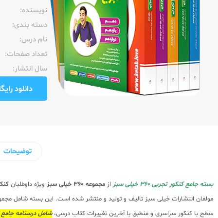
نویسنده:‌
دسته بندی:
نام درس:
تعداد صفحات:‌
سال انتشار:‌
دانلود رایگان pdf نمونه صفحا
توضیحات
بسته جامع کنکور تجربی 360 خیلی سبز
از
مجموعه 360
خیلی سبز
ویژه داوطلبان
کنک
مولفان انتشارات خیلی سبز تالیف و تولید و منتشر شده است. این بسته شامل مجمو
سطح با کنکور سراسری و منطبق با آخرین تغییرات کتاب درسی،
شامل درسنامه جامع 