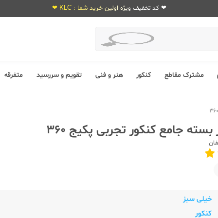
❤ کد تخفیف ویژه اولین خرید شما : KLC ❤
مشترک مقاطع
کنکور
هنر و فنی
تقویم و سررسید
متفرقه
سته جامع کنکور تجربی پکیج 360
فان
خیلی سبز
کنکور