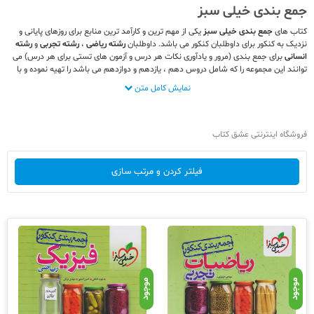
جمع بندی خیلی سبز
کتاب های
جمع بندی
خیلی سبز
یکی از مهم ترین و کارآمد ترین منابع برای روزهای پایانی و
نزدیک به کنکور برای داوطلبان کنکور می باشد. داوطلبان
رشته ریاضی
،
رشته تجربی
و
رشته
انسانی
برای جمع بندی (مرور و یادآوری نکات هر درس و آزمون های تستی برای هر درس) می
توانند این مجموعه را که شامل دروس دهم ، یازدهم و دوازدهم می باشد را تهیه نموده و با
توجه به دسته بندی استاندارد کتاب و شباهت نمونه سوالات گنجانده شده در
کتاب جمع
نمایش کامل متن
بندی خیلی سبز
با کنکور سراسری خود را برای موفقیت هر چه بیشتر در کنکور آماده نمایند.
در
کتاب های جمع بندی
خیلی سبز
مطالب به صورت درس به درس توضیح داد شده و پس از
درسنامه برای هر سه مقطع دهم ، یازدهم و دوازدهم ، تست های چهارگزینه ای مربوط به
همان درس قرار داده شده است. با توجه به ارائه درس به درس درسنامه و تست در کنار هم ،
فروشگاه اینترنتی عشق کتاب
این کتاب ها کمک شایانی در جهت مرور و یادآوری مطالب کتاب درسی به شما داوطلبان عزیز
خواهد نمود.
فیلتر کردن و مرتب سازی
جمع بندی عربی خیلی سبز
یکی از کتاب های پرفروش جمع بندی خیلی سبز است!
کتابهای جمع بندی خیلی سبز شامل چه مطالبی است ؟
به طور کلی کتاب
جمع بندی خیلی سبز
شامل سه بخش می باشد:
درسنامه
تست های چهارگزینه ای
پاسخنامه تشریحی
موجود
موجود
درسنامه جمع بندی خیلی سبز:
در این بخش از
کتابهای جمع بندی خیلی سبز
نکات برجسته ، مفاهیم برگزیده و مطالب هر