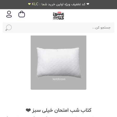
❤ کد تخفیف ویژه اولین خرید شما : KLC ❤
کتاب شب امتحان خیلی سبز ❤️