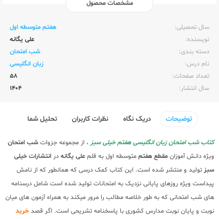
مشخصات محصول
ناشر:‌
خیلی سبز
سال تحصیلی:‌
هفتم متوسطه اول
نویسنده:‌
علی یگانه
دسته بندی:
شب امتحان
نام درس:
زبان انگلیسی
تعداد صفحات:‌
58
سال انتشار:‌
1404
توضیحات
دریک نگاه
نظرات کاربران
تحلیل شما
کتاب شب امتحان زبان انگلیسی هفتم خیلی سبز
، از مجموعه جزوات
شب امتحان
ویژه دانش آموزان
مقطع هفتم
متوسطه اول به قلم
علی یگانه
در
انتشارات خیلی
سبز
تولید و منتشر شده است. این کتاب کمک درسی که همانطور که از نامش
پیداست ویژه روزهای پایانی نزدیک به امتحانات تولید شده است شامل درسنامه
های شب امتحانی که به طور خلاصه مطالب را مرور میکند به همراه آزمون های میان
نوبت و پایان نوبت مدارس کشوری با پاسخنامه تشریحی است. اگر قصد
خرید