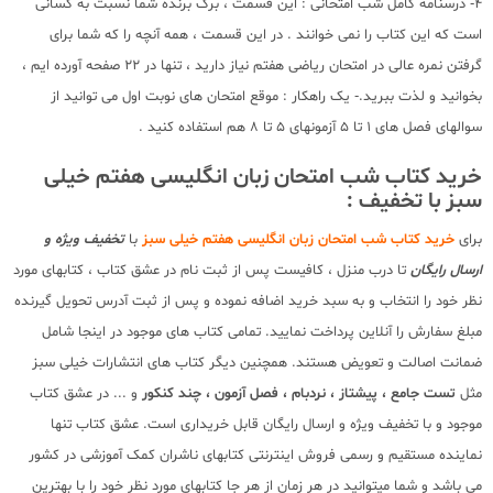
4- درسنامه کامل شب امتحانی : این قسمت ، برگ برنده شما نسبت به کسانی
است که این کتاب را نمی خوانند . در این قسمت ، همه آنچه را که شما برای
گرفتن نمره عالی در امتحان ریاضی هفتم نیاز دارید ، تنها در 22 صفحه آورده ایم ،
بخوانید و لذت ببرید.- یک راهکار : موقع امتحان های نوبت اول می توانید از
سوالهای فصل های 1 تا 5 آزمونهای 5 تا 8 هم استفاده کنید .
خرید کتاب شب امتحان زبان انگلیسی هفتم خیلی
سبز با تخفیف :
برای
خرید کتاب شب امتحان زبان انگلیسی هفتم خیلی سبز
با
تخفیف ویژه و
ارسال رایگان
تا درب منزل ، کافیست پس از ثبت نام در عشق کتاب ، کتابهای مورد
نظر خود را انتخاب و به سبد خرید اضافه نموده و پس از ثبت آدرس تحویل گیرنده
مبلغ سفارش را آنلاین پرداخت نمایید. تمامی کتاب های موجود در اینجا شامل
ضمانت اصالت و تعویض هستند. همچنین دیگر کتاب های انتشارات خیلی سبز
مثل
تست جامع ، پیشتاز ، نردبام ، فصل آزمون ، چند کنکور
و ... در عشق کتاب
موجود و با تخفیف ویژه و ارسال رایگان قابل خریداری است. عشق کتاب تنها
نماینده مستقیم و رسمی فروش اینترنتی کتابهای ناشران کمک آموزشی در کشور
می باشد و شما میتوانید در هر زمان از هر جا کتابهای مورد نظر خود را با بهترین