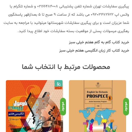
پیگیری سفارشات تهران شماره تلفن پشتیبانی 02166484008 و شماره تلگرام یا
واتس اپ 09203472622 می باشد که از ساعت 9 صبح تا 5 بعدازظهر پاسخگوی
شما عزیزان است و برای پیگیری سفارشات شهرستانها میتوانید با مراجعه به سایت
رهگیری مرسولات پستی از موقعیت بسته سفارشات خود اطلاع پیدا کنید.
خرید کتاب
گام به گام هفتم خیلی سبز
خرید
کتاب کار زبان انگلیسی هفتم خیلی سبز
محصولات مرتبط با انتخاب شما
موجود
موجود
موج