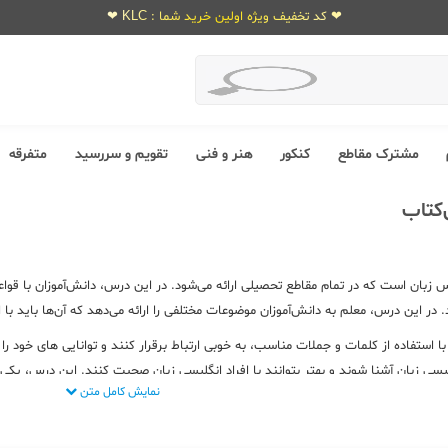
❤ کد تخفیف ویژه اولین خرید شما : KLC ❤
مشترک مقاطع
کنکور
هنر و فنی
تقویم و سررسید
متفرقه
کتاب
 زبان است که در تمام مقاطع تحصیلی ارائه می‌شود. در این درس، دانش‌آموزان با قواع
. در این درس، معلم به دانش‌آموزان موضوعات مختلفی را ارائه می‌دهد که آن‌ها باید ب
با استفاده از کلمات و جملات مناسب، به خوبی ارتباط برقرار کنند و توانایی های خود 
لیسی زبان آشنا شوند و بهتر بتوانند با افراد انگلیسی زبان صحبت کنند. این درس، ی
نمایش کامل متن
ند. برای تهیه کتابهای کمک درسی درس زبان انگلیسی میتوانید در سایت عشق کتاب از ه
سی
هر مقطع برای مطالعه در اولویت است. اگر قصد خرید کتاب و
خرید کتاب کمک درسی