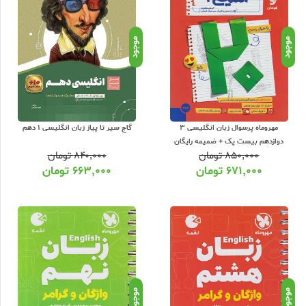
ناشران معتبر کمک آموزشی با بیش از 11000 عنوان کتاب و سابقه 15 ساله در امر توزیع کتاب، علاوه بر ارسال سفارشات شما روی هر خرید یک هدیه رایگان به شما تقدیم
برای اطلاع از شرایط ویژه تخفیف و جشنواره های عشق کتاب اینستاگرام عشق کتاب را
موجود
موجود
مهروماه پرسوال زبان انگلیسی 3
گاج سیر تا پیاز زبان انگلیسی 1 دهم
دوازدهم بیست پک + ضمیمه رایگان
۸۵۰,۰۰۰
تومان
۸۴۰,۰۰۰
تومان
۶۷۱,۰۰۰
تومان
۶۶۳,۰۰۰
تومان
موجود
موجود