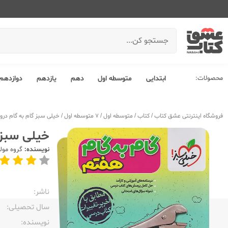
محصولات:
ابتدایی
متوسطه اول
دهم
یازدهم
دوازدهم
فروشگاه اینترنتی عشق کتاب
/
کتاب
/
متوسطه اول
/
7 متوسطه اول
/
خیلی سبز گام به گام دروس 7 
خیلی سبز گا
نویسنده:
گروه مول
ناشر:‌
سال تحصیلی:‌
نویسنده:‌