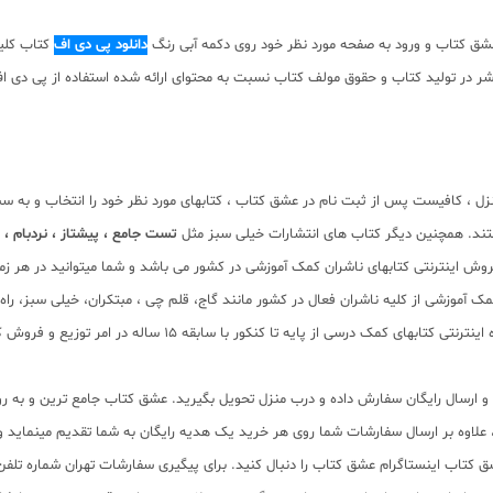
شق کتاب و ورود به صفحه مورد نظر خود روی دکمه آبی رنگ
دانلود پی دی اف
کتاب کلیک
ان نیست. با توجه به حقوق ناشر در تولید کتاب و حقوق مولف کتاب نسبت به محتوای ارائه شده استف
زل ، کافیست پس از ثبت نام در عشق کتاب ، کتابهای مورد نظر خود را انتخاب و به س
تند. همچنین دیگر کتاب های انتشارات خیلی سبز مثل
تست جامع ، پیشتاز ، نردبام ،
ش اینترنتی کتابهای ناشران کمک آموزشی در کشور می باشد و شما میتوانید در هر زمان
کمک آموزشی از کلیه ناشران فعال در کشور مانند گاج، قلم چی ، مبتکران، خیلی سبز، ر
قابل خریداری است. بانک کتاب آنلاین عشق کتاب جامع ترین و به 
سب و ارسال رایگان سفارش داده و درب منزل تحویل بگیرید. عشق کتاب جامع ترین و به
11 عنوان کتاب و سابقه 15 ساله در امر توزیع کتاب، علاوه بر ارسال سفارشات شما روی هر خرید یک هدیه رایگان