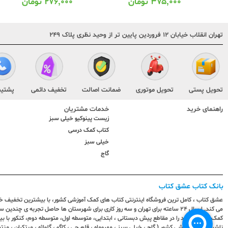
۲۷۶,۰۰۰
تومان
۳۷۵,۰۰۰
تومان
تهران انقلاب خیابان ۱۲ فروردین پایین تر از وحید نظری پلاک ۲۴۹
تحویل پستی
تحویل موتوری
ضمانت اصالت
تخفیف دائمی
پشتیب
راهنمای خرید
خدمات مشتریان
زیست پینوکیو خیلی سبز
کتاب کمک درسی
خیلی سبز
گاج
بانک کتاب عشق کتاب
عشق کتاب ، کامل ترین فروشگاه اینترنتی کتاب های کمک آموزشی کشور، با بیشترین تخفیف خری
می کند. ارسال ٢٤ ساعته برای تهران و سه روز کاری برای شهرستان ها حاصل تجربه ی چ
کمک آموزشی خود را در مقاطع پیش دبستانی ، ابتدایی، متوسطه اول، متوسطه دوم، کنکور با 
ناشران کمک آموزشی کشور ( گاج ، خیلی سبز ، مهروماه ، قلم چی ، کاگو ، گلواژه ، مبتکران ، منتش