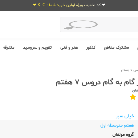
❤ کد تخفیف ویژه اولین خرید شما : KLC ❤
مشترک مقاطع
کنکور
هنر و فنی
تقویم و سررسید
متفرقه
هفتم
م به گام دروس 7 هفتم
فان
خیلی سبز
هفتم متوسطه اول
گروه مولفان