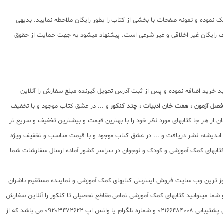
 نموده و نمونه صفحات با بخشی از کتاب را بطور رایگان ملاحظه نمایید. بدیهی
اده از پی دی اف رایگان غیر اخلاقی و غیر شرعی است. پیشنهاد میشود به جهت حمایت از حقوق
بد خرید اضافه نموده و پس از ثبت آدرس تحویل گیرنده مبلغ سفارش را آنلاین
 فصل آزمون ، هفت خان ادبیات ، چند کنکور
و ... در عشق کتاب موجود و با تخفیف
 از هر جا کتابهای مورد نظر خود را با بهترین قیمت و بیشترین تخفیف و سریع تر
اه اندیشه، نشر دریافت و ... در عشق کتاب موجود و با قیمت مناسب و تخفیف ویژه
روز ترین فروشگاه اینترنتی کتابهای کمک درسی از پایه تا کنکور با سابقه 15 ساله در امر توزیع و فروش کتابهای کمک آموزشی و کودک و نوجوان در سراسر کشور آماده ارسال سفارشات شما
 روز ترین وب سایت فروش اینترنتی کتابهای کمک آموزشی و نماینده مستقیم ناشران
 به شما تقدیم مینماید و شما میتوانید کتابهای کمک آموزشی تمامی مقاطع تحصیلی تا کنکور را آنلاین سفارش
داده و درب منزل دریافت نمایید. برای اطلاع از شرایط ویژه تخفیف و جشنواره های عشق کتاب اینستاگرام عشق کتاب را دنبال کنید. برای پیگیری سفارشات تهران شماره تلفن پشتیبانی 02166484008 و شماره تلگرام یا واتس اپ 09203472622 می باشد که از