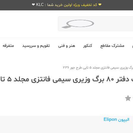
❤ کد تخفیف ویژه اولین خرید شما : KLC ❤
مشترک مقاطع
کنکور
هنر و فنی
تقویم و سررسید
متفرقه
الیپون پک د
الیپون Elipon