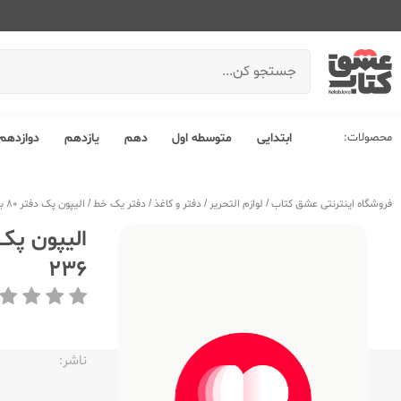
محصولات:
ابتدایی
متوسطه اول
دهم
یازدهم
دوازدهم
فروشگاه اینترنتی عشق کتاب
/
لوازم التحریر
/
دفتر و کاغذ
/
دفتر یک خط
/
الیپون پک دفتر 80 برگ وزیری سیمی فانتزی مجلد 5 تایی طرح جور 236
236
ناشر:‌