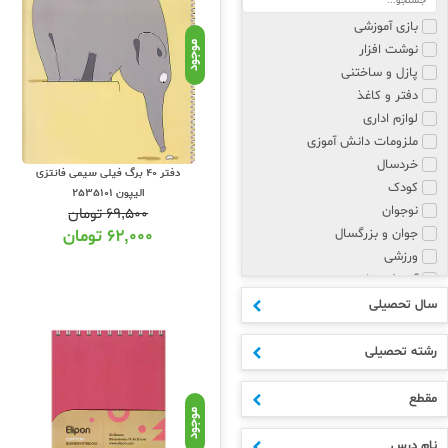
بازی آموزشی
موجود
نوشت افزار
پازل و ساختنی
دفتر و کاغذ
لوازم اداری
ملزومات دانش آموزی
خردسال
دفتر 40 برگ فیلی سیمی فانتزی
کودک
الیپون 2535101
نوجوان
۶۹,۵۰۰
تومان
جوان و بزرگسال
۶۲,۰۰۰
تومان
ورزشی
آموزش زبان
پزشکی و روانشناسی
سال تحصیلی
مذهبی
هنر
رشته تحصیلی
علوم انسانی
ادبیات
مقطع
موجود
اکسسوری
ابتدایی
نام درس