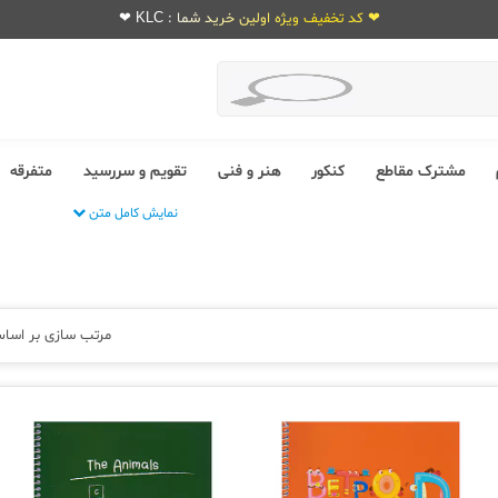
❤ کد تخفیف ویژه اولین خرید شما : KLC ❤
مشترک مقاطع
کنکور
هنر و فنی
تقویم و سررسید
متفرقه
نمایش کامل متن
مرتب سازی بر اسا