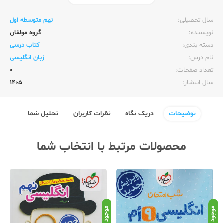
ناشر:‌
وزارت آموزش و پرورش
سال تحصیلی:‌
نهم متوسطه اول
نویسنده:‌
گروه مولفان
دسته بندی:
کتاب درسی
نام درس:
زبان انگلیسی
تعداد صفحات:‌
0
سال انتشار:‌
1405
توضیحات
دریک نگاه
نظرات کاربران
تحلیل شما
محصولات مرتبط با انتخاب شما
موجود
موجود
موج