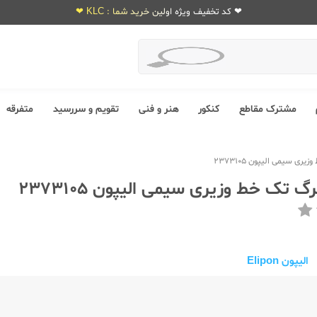
❤ کد تخفیف ویژه اولین خرید شما : KLC ❤
مشترک مقاطع
کنکور
هنر و فنی
تقویم و سررسید
متفرقه
الیپون Elipon