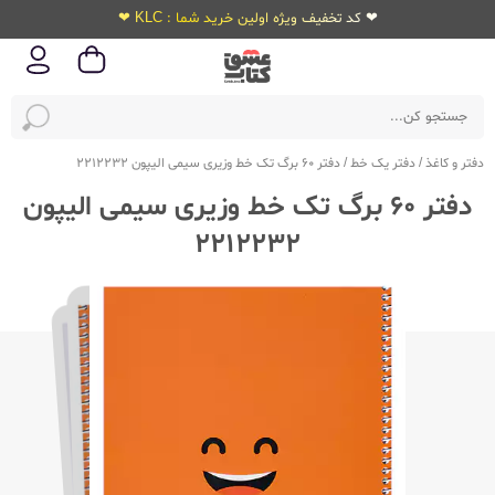
❤ کد تخفیف ویژه اولین خرید شما : KLC ❤
دفتر و کاغذ
/
دفتر یک خط
/
دفتر 60 برگ تک خط وزیری سیمی الیپون 2212232
دفتر 60 برگ تک خط وزیری سیمی الیپون
2212232