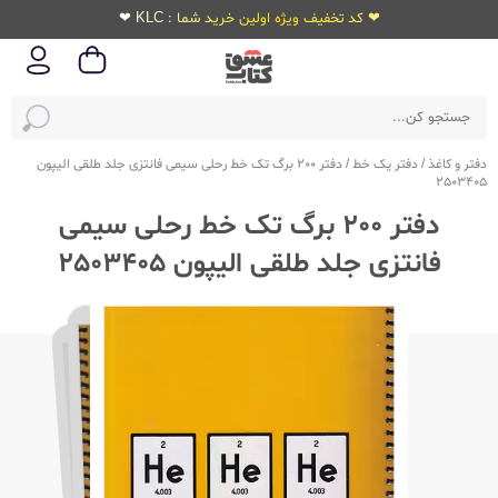
❤ کد تخفیف ویژه اولین خرید شما : KLC ❤
دفتر و کاغذ
/
دفتر یک خط
/
دفتر 200 برگ تک خط رحلی سیمی فانتزی جلد طلقی الیپون
2503405
دفتر 200 برگ تک خط رحلی سیمی
فانتزی جلد طلقی الیپون 2503405