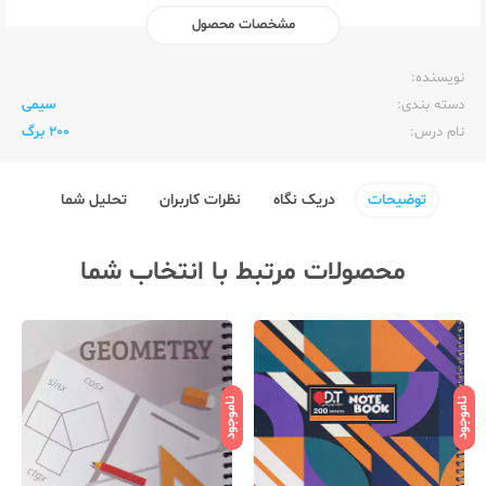
مشخصات محصول
ناشر:‌
الیپون Elipon
نویسنده:‌
دسته بندی:
سیمی
نام درس:
200 برگ
توضیحات
دریک نگاه
نظرات کاربران
تحلیل شما
محصولات مرتبط با انتخاب شما
ناموجود
ناموجود
نامو