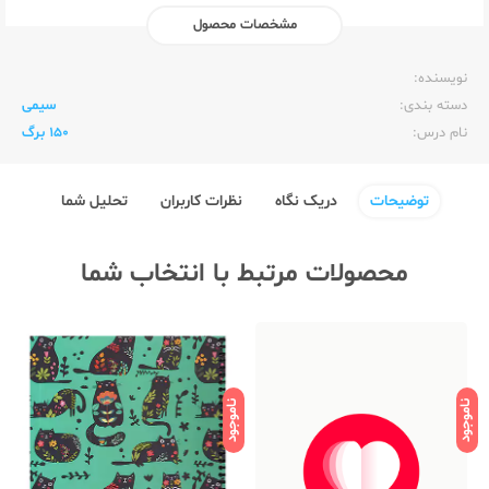
مشخصات محصول
ناشر:‌
الیپون Elipon
نویسنده:‌
دسته بندی:
سیمی
نام درس:
150 برگ
توضیحات
دریک نگاه
نظرات کاربران
تحلیل شما
محصولات مرتبط با انتخاب شما
ناموجود
ناموجود
نامو