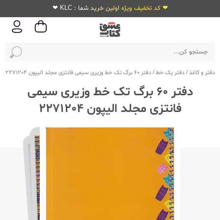
❤ کد تخفیف ویژه اولین خرید شما : KLC ❤
دفتر و کاغذ
/
دفتر یک خط
/
دفتر 60 برگ تک خط وزیری سیمی فانتزی مجلد الیپون 2271204
دفتر 60 برگ تک خط وزیری سیمی
فانتزی مجلد الیپون 2271204