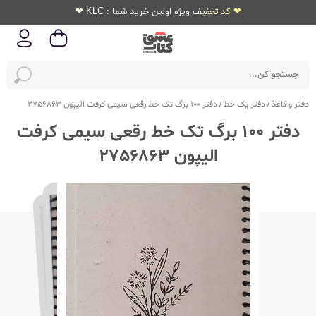
❤ کد تخفیف ویژه اولین خرید شما : KLC ❤
دفتر و کاغذ
/
دفتر یک خط
/
دفتر 100 برگ تک خط رقعی سیمی کرفت الیپون 2756863
دفتر 100 برگ تک خط رقعی سیمی کرفت
الیپون 2756863