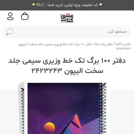
❤ کد تخفیف ویژه اولین خرید شما : KLC ❤
دفتر و کاغذ
/
دفتر یک خط
/
دفتر 100 برگ تک خط وزیری سیمی جلد سخت الیپون
2423243
دفتر 100 برگ تک خط وزیری سیمی جلد
سخت الیپون 2423243