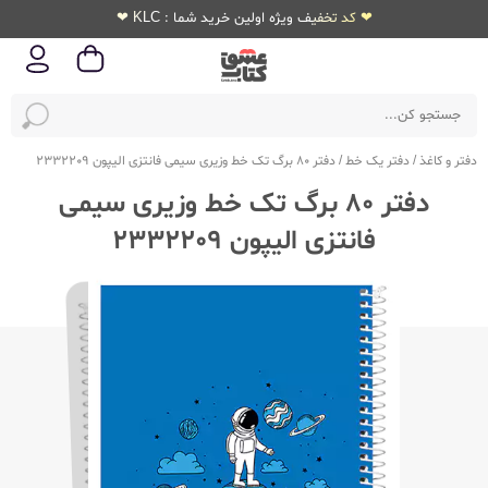
❤ کد تخفیف ویژه اولین خرید شما : KLC ❤
دفتر و کاغذ
/
دفتر یک خط
/
دفتر 80 برگ تک خط وزیری سیمی فانتزی الیپون 2332209
دفتر 80 برگ تک خط وزیری سیمی
فانتزی الیپون 2332209