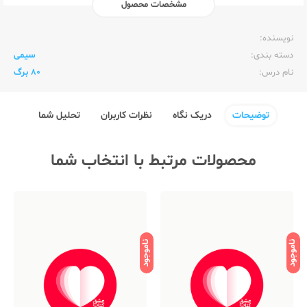
مشخصات محصول
ناشر:‌
الیپون Elipon
نویسنده:‌
دسته بندی:
سیمی
نام درس:
80 برگ
توضیحات
دریک نگاه
نظرات کاربران
تحلیل شما
محصولات مرتبط با انتخاب شما
ناموجود
ناموجود
نامو