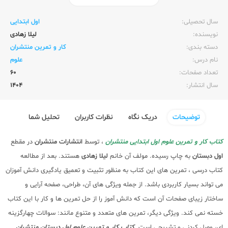
ناشر:‌
منتشران
سال تحصیلی:‌
اول ابتدایی
نویسنده:‌
لیلا زهادی
دسته بندی:
کار و تمرین منتشران
نام درس:
علوم
تعداد صفحات:‌
60
سال انتشار:‌
1404
توضیحات
دریک نگاه
نظرات کاربران
تحلیل شما
کتاب کار و تمرین علوم اول ابتدایی منتشران
، توسط
انتشارات منتشران
در مقطع
اول دبستان
به چاپ رسیده. مولف آن خانم
لیلا زهادی
هستند. بعد از مطالعه
کتاب درسی ، تمرین های این کتاب به منظور تثبیت و تعمیق یادگیری دانش آموزان
می تواند بسیار کاربردی باشد. از جمله ویژگی های آن، طراحی، صفحه آرایی و
ساختار زیبای صفحات آن است که دانش آموز را از حل تمرین ها و کار با این کتاب
خسته نمی کند. ویژگی دیگر، تمرین های متعدد و متنوع مانند: سوالات چهارگزینه
ای، وصل کردنی و تشریحی است.
کتاب کار و تمرین علوم اول دبستان منتشران