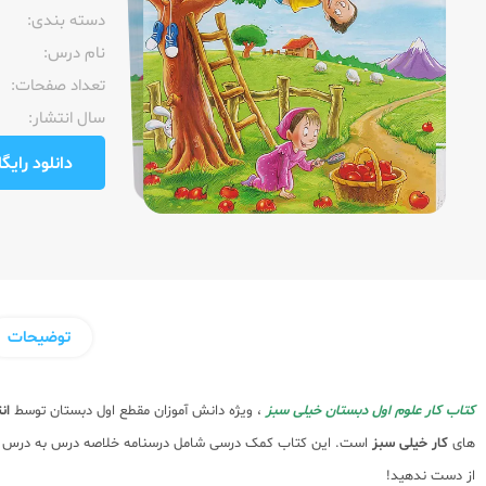
دسته بندی:
نام درس:
تعداد صفحات:‌
سال انتشار:‌
دانلود رایگان pdf نمونه صفحا
توضیحات
کتاب کار علوم اول دبستان خیلی سبز
، ویژه دانش آموزان مقطع اول دبستان توسط
ان
های
کار خیلی سبز
است. این کتاب کمک درسی شامل درسنامه خلاصه درس به درس به ه
از دست ندهید!