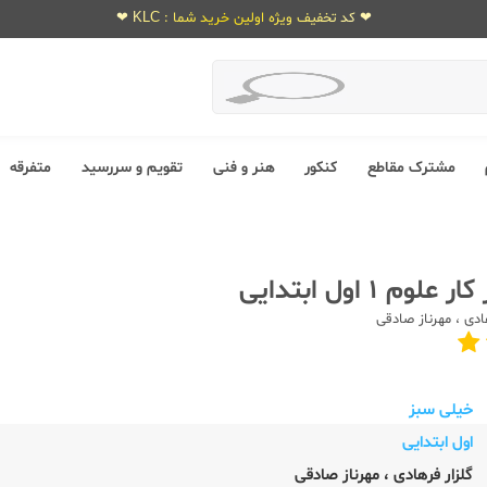
❤ کد تخفیف ویژه اولین خرید شما : KLC ❤
مشترک مقاطع
کنکور
هنر و فنی
تقویم و سررسید
متفرقه
م 1 اول ابتدایی
ادی
،
مهرناز صادقی
خیلی سبز
اول ابتدایی
گلزار فرهادی
،
مهرناز صادقی