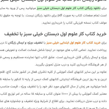
برای
دانلود رایگان کتاب کار علوم اول دبستان خیلی سبز
میتوانید پس از ورود به سای
است تمام صفحات کتاب به صورت pdf برای دانلود رایگ
مولف کتاب نسخه فیزیکی کتاب را خریداری نمایید.
خرید کتاب کار علوم اول دبستان خیلی سبز با تخفیف
برای
خرید کتاب کار علوم اول ابتدایی خیلی سبز
با
تخفیف ویژه و ارسال رایگان
تا درب
پرداخت نمایید. تمامی کتاب های موجود در اینجا شامل ضمانت اصالت و تعویض هس
ویژه و ارسال رایگان قابل خریداری است. عشق کتاب تنها نماینده مستقیم و رسمی فرو
از هر فروشگاه خریداری کنید و درب منزل تحویل بگیرید.
علاوه بر این سایر کتابهای کمک آموزشی از کلیه ناشران فعال در کشور مانند گاج، ق
ترین و به روز ترین فروشگاه اینترنتی کتابهای کمک درسی از پایه تا کنکور با سابقه 15 ساله در امر توزیع و فروش کتابهای کمک آموزشی و کودک و نوجوان در سراسر کشور آماده ارسال سفارشات شما میباشد.
شما میتوانید هر زمان از سال کتابهای مورد نظر خود را با تخفیف ویژه ، قیمت منا
معتبر کمک آموزشی با بیش از 000
ساعت 9 صبح تا 5 بعدازظهر پاسخگوی شما عزیزان است و برای پیگیری سفارشات شهرستانها میتوانید با مراجعه به سایت رهگیری مرسولات پستی از موقعیت بسته سفارشات خود اطلاع پیدا کنید.