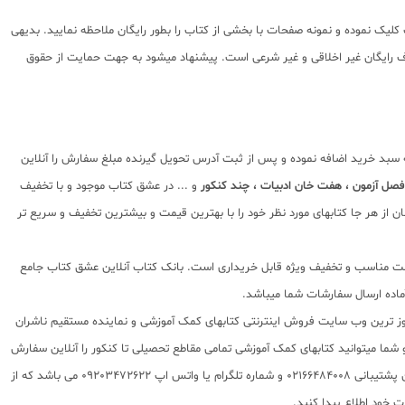
لیک نموده و نمونه صفحات با بخشی از کتاب را بطور رایگان ملاحظه نمایید. بدیهی
اده از پی دی اف رایگان غیر اخلاقی و غیر شرعی است. پیشنهاد میشود به جهت حمایت از حقوق
ه سبد خرید اضافه نموده و پس از ثبت آدرس تحویل گیرنده مبلغ سفارش را آنلاین
 فصل آزمون ، هفت خان ادبیات ، چند کنکور
و ... در عشق کتاب موجود و با تخفیف
 از هر جا کتابهای مورد نظر خود را با بهترین قیمت و بیشترین تخفیف و سریع تر
ا قیمت مناسب و تخفیف ویژه قابل خریداری است. بانک کتاب آنلاین عشق کتاب جامع
 روز ترین وب سایت فروش اینترنتی کتابهای کمک آموزشی و نماینده مستقیم ناشران
 به شما تقدیم مینماید و شما میتوانید کتابهای کمک آموزشی تمامی مقاطع تحصیلی تا کنکور را آنلاین سفارش
داده و درب منزل دریافت نمایید. برای اطلاع از شرایط ویژه تخفیف و جشنواره های عشق کتاب اینستاگرام عشق کتاب را دنبال کنید. برای پیگیری سفارشات تهران شماره تلفن پشتیبانی 02166484008 و شماره تلگرام یا واتس اپ 09203472622 می باشد که از