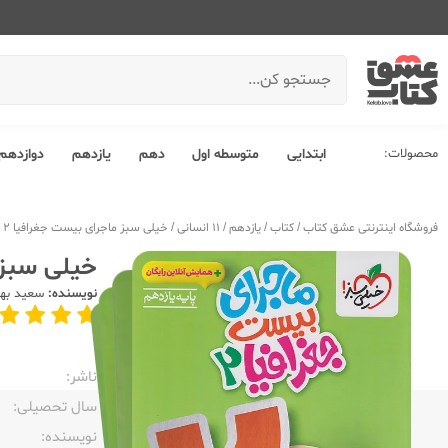
محصولات:
ابتدایی
متوسطه اول
دهم
یازدهم
دوازدهم
فروشگاه اینترنتی عشق کتاب
/
کتاب
/
یازدهم
/
11 انسانی
/
خیلی سبز ماجرای بیست جغرافیا 2 یازدهم + ضمیمه رایگان
خیلی سبز ماجرای 
نویسنده:
سعید بهر
ناشر:‌
سال تحصیلی:‌
نویسنده:‌