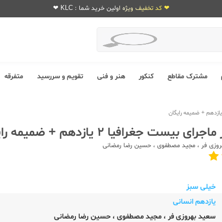
❤ کد تخفیف ویژه اولین خرید شما : KLC ❤
مشترک مقاطع
کنکور
هنر و فنی
تقویم و سررسید
متفرقه
بیست جغرافیا 2 یازدهم + ضمیمه رایگان
وزی فر
،
مجید مصطفوی
،
حسین رضا رمضانی
خیلی سبز
یازدهم انسانی
سعید بهروزی فر
،
مجید مصطفوی
،
حسین رضا رمضانی