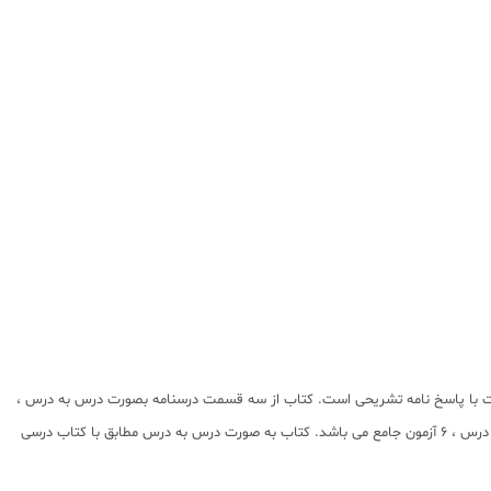
وبت با پاسخ نامه تشریحی است. کتاب از سه قسمت درسنامه بصورت درس به درس ،
نمونه سوالات تشریحی و تستی از متن هر درس و امتحانات میان نوبت و پایان نوبت مدارس تشکیل شده است و پاسخ تشریحی در انتهای همان فصل آمده است و دارای 11 درس ، 6 آزمون جامع می باشد. کتاب به صورت درس به درس مطابق با کتاب درسی