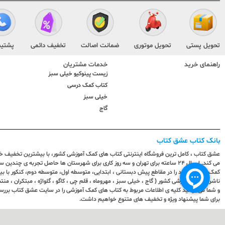
تحویل پستی
تحویل موتوری
ضمانت اصالت
تخفیف دائمی
پشتیب
راهنمای خرید
خدمات مشتریان
زیست پینوکیو خیلی سبز
کتاب کمک درسی
خیلی سبز
گاج
بانک کتاب عشق کتاب
عشق کتاب ، کامل ترین فروشگاه اینترنتی کتاب های کمک آموزشی کشور، با بیشترین تخفیف خری
می کند. ارسال ٢٤ ساعته برای تهران و سه روز کاری برای شهرستان ها حاصل تجربه ی چ
کمک آموزشی خود را در مقاطع پیش دبستانی ، ابتدایی، متوسطه اول، متوسطه دوم، کنکور با 
ناشران کمک آموزشی کشور ( گاج ، خیلی سبز ، مهروماه ، قلم چی ، کاگو ، گلواژه ، مبتکران ، منتش
و شما می توانید کلیه ی اطلاعات مربوط به کتاب های کمک آموزشی را در سایت عشق کتاب بررس
برای شما پیشنهاد ویژه و تخفیف های متنوع خواهیم داشت.