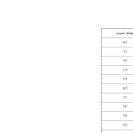
عداد تست
58
70
92
107
67
59
71
63
67
79