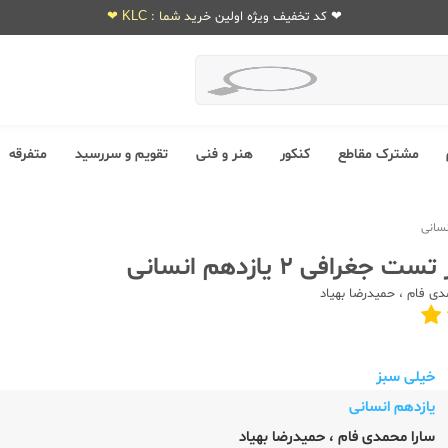
❤ کد تخفیف ویژه اولین خرید شما : KLC ❤
مشترک مقاطع
کنکور
هنر و فنی
تقویم و سررسید
متفرقه
غرافی 2 یازدهم انسانی
دی فام
،
حمیدرضا بهیاد
خیلی سبز
یازدهم انسانی
سارا محمدی فام
،
حمیدرضا بهیاد