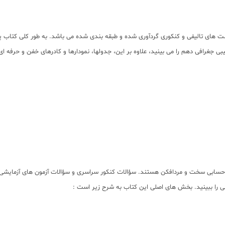
های تالیفی و کنکوری گردآوری شده و طبقه بندی شده می باشد. به طور کلی کتاب 
رافى دهم را مى بينيد، علاوه بر اين، جدولها، نمودارها و كادرهاى خفن و حرفه اى
ابى سخت و مردافكن هستند. سؤالات كنكور سراسرى و سؤالات آزمون هاى آزمايشى خيل