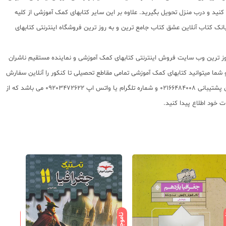
نید و درب منزل تحویل بگیرید. علاوه بر این سایر کتابهای کمک آموزشی از کلیه
نک کتاب آنلاین عشق کتاب جامع ترین و به روز ترین فروشگاه اینترنتی کتابهای
 روز ترین وب سایت فروش اینترنتی کتابهای کمک آموزشی و نماینده مستقیم ناشران
 به شما تقدیم مینماید و شما میتوانید کتابهای کمک آموزشی تمامی مقاطع تحصیلی تا کنکور را آنلاین سفارش
داده و درب منزل دریافت نمایید. برای اطلاع از شرایط ویژه تخفیف و جشنواره های عشق کتاب اینستاگرام عشق کتاب را دنبال کنید. برای پیگیری سفارشات تهران شماره تلفن پشتیبانی 02166484008 و شماره تلگرام یا واتس اپ 09203472622 می باشد که از
ود
ناموجود
ناموجود