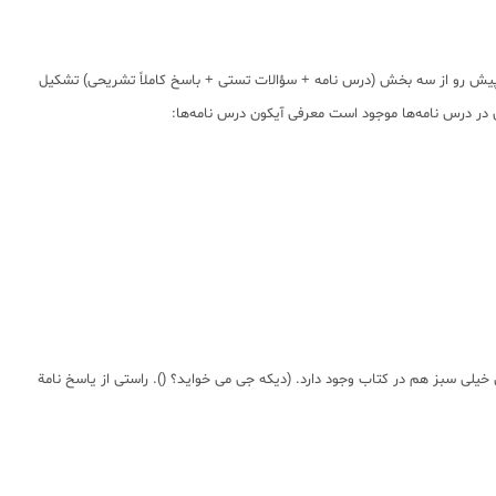
پیش رو از سه بخش (درس نامه + سؤالات تستى + باسخ كاملاً تشريحى) تشكيل
 در درس نامه‌ها موجود است معرفى آيكون درس نامه‌ها:
ى سبز هم در كتاب وجود دارد. (ديكه جى مى خوايد؟ (). راستى از ياسخ نامة