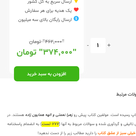
ارسال سریع به کل کشور
یک هدیه برای هر سفارش
ارسال رایگان بالای سه میلیون
"۴۶۲,۰۰۰"
تومان
-
+
"۳۷۴,۰۰۰"
تومان
افزودن به سبد خرید
ات مرتبط
چاپ رسیده است. مولفین کتاب پیش رو
زهرا نعمتی و الهه همایون زاده
هستند. در
لیفی و گردآوری شده و سوالات مربوط به آنها (
777 تست
) به انضمام پاسخنامه
خیلی سبز از عشق کتاب
را دارید مطالب زیر را از دست ندهید!