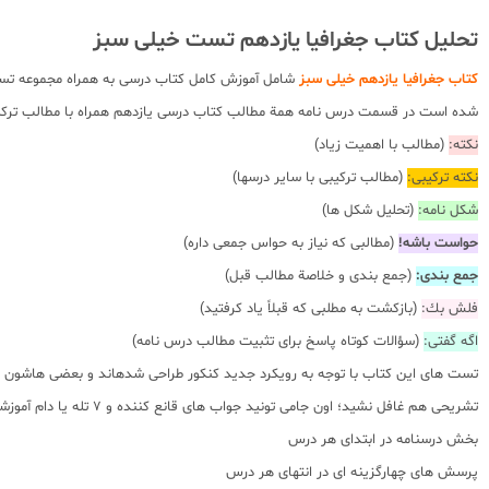
تحلیل کتاب جغرافیا یازدهم تست خیلی سبز
کتاب جغرافیا یازدهم خیلی سبز
شامل آموزش کامل کتاب درسی به همراه مجموعه تست 
شده است در قسمت درس نامه همة مطالب كتاب درسى يازدهم همراه با مطالب تركيبى جغ
نكته:
(مطالب با اهميت زياد)
نكته تركيبى:
(مطالب تركيبى با ساير درسها)
شكل نامه:
(تحليل شكل ها)
حواست باشه!
(مطالبى كه نياز به حواس جمعى داره)
جمع بندى:
(جمع بندى و خلاصة مطالب قبل)
فلش بك:
(بازكشت به مطلبى كه قبلاً ياد كرفتيد)
اگه گفتی:
(سؤالات كوتاه پاسخ براى تثبيت مطالب درس نامه)
تست هاى اين كتاب با توجه به رويكرد جديد كنكور طراحى شدهاند و بعضى هاشون حس
تشريحى هم غافل نشيد؛ اون جامى تونيد جواب هاى قانع كننده و ٧ تله یا دام آموزشی را ببینید. بخش های اصلی این کتاب به شرح زیر است :
بخش درسنامه در ابتدای هر درس
پرسش های چهارگزینه ای در انتهای هر درس