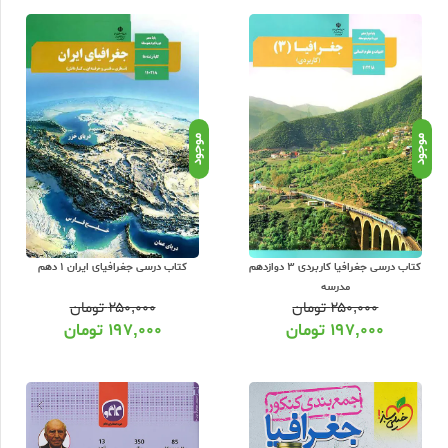
کشور با تخفیف ویژه و حداقل 15 درصد تخفیف و ارسال رایگان کتاب به سراسر کشور می باشد. ما بر اساس مناسبت های خاص جشنواره های تخفیف مختلفی تا 35% تخفیف ویژه برگزار می نماییم که با پیگیری
از جمله انتشارات
خیلی سبز
، مبتکران ، گاج ، مهروماه ، الگو ، کاگو ،
مشاوران
و...
موجود
موجود
کتاب درسی جغرافیا کاربردی 3 دوازدهم
کتاب درسی جغرافیای ایران 1 دهم
مدرسه
۲۵۰,۰۰۰
تومان
۲۵۰,۰۰۰
تومان
۱۹۷,۰۰۰
تومان
۱۹۷,۰۰۰
تومان
ل سبد خرید، مبلغ سفارش را آنلاین پرداخت نموده و کتاب را درب منزل تحویل
 دست شما خواهد رسید. دقت کنید کلیه کالاهای ارسالی از عشق کتاب برای شما
ارسالی با سفارش خود شدید نگران نباشید. با پشتیبانی عشق کتاب تماس
 رایگان در عشق کتاب قابل خریداری است. علاوه بر این سایر کتابهای کمک
ود و با قیمت مناسب و تخفیف ویژه قابل خریداری است. بانک کتاب آنلاین عشق