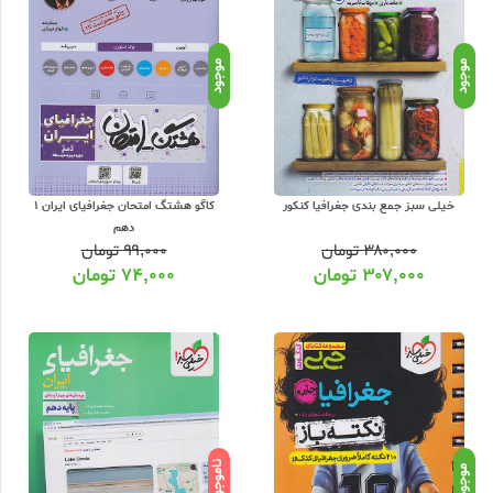
ی کمک درسی از پایه تا کنکور با سابقه 15 ساله در امر توزیع و فروش کتابهای کمک آموزشی و کودک و نوجوان در سراسر کشور آماده ارسال سفارشات شما
 تحویل بگیرید. عشق کتاب جامع ترین و به روز ترین وب سایت فروش اینترنتی
موجود
موجود
ناشران معتبر کمک آموزشی با بیش از 11000 عنوان کتاب و سابقه 15 ساله در امر توزیع کتاب، علاوه بر ارسال سفارشات شما روی هر خرید یک هدیه رایگان به شما تقدیم
برای اطلاع از شرایط ویژه تخفیف و جشنواره های عشق کتاب اینستاگرام عشق کتاب را
خیلی سبز جمع بندی جغرافیا کنکور
کاگو هشتگ امتحان جغرافیای ایران 1
دهم
۳۸۰,۰۰۰
تومان
۹۹,۰۰۰
تومان
۳۰۷,۰۰۰
تومان
۷۴,۰۰۰
تومان
ناموجود
موجود