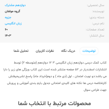
سال تحصیلی:‌
دوازدهم مشترک
نویسنده:‌
گروه مولفان
دسته بندی:
جزوه
نام درس:
زبان انگلیسی
تعداد صفحات:‌
60
سال انتشار:‌
1403
توضیحات
دریک نگاه
نظرات کاربران
تحلیل شما
کتاب کمک درسی دوازدهم
زبان انگلیسی 3 12 دوازدهم (متوسطه 2) توسط
انتشارات اسفندیار در 52 صفحه منتشر شده است.این کتاب ویژگی های زیر را دارا
می باشد:دو نوبت امتحان ، اول (دی ماه ) و دوم(خرداد ماه) پاسخ تشریحیفلش
کارتخلاصه درس ها نکته های کلیدی امتحانی جدول بارم بندی آموزشی و پرورش
جهت طراحی سوال
محصولات مرتبط با انتخاب شما