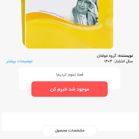
نویسنده:
گروه مولفان
سال انتشار: 1403
توضیحات بیشتر
فعلا تموم کردیم!
موجود شد خبرم کن
مشخصات محصول
ناشر:‌
اسفندیار