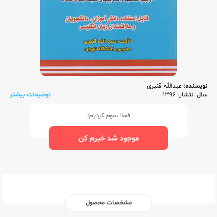
نویسنده:
عبدالله قنبری
سال انتشار: 1396
توضیحات بیشتر
فعلا تموم کردیم!
موجود شد خبرم کن
مشخصات محصول
ناشر:‌
منتشران