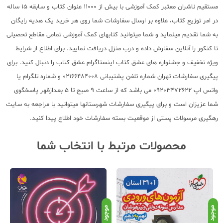
مستقیم ناشران معتبر کمک آموزشی با بیش از 11000 عنوان کتاب و سابقه 15 ساله
در امر توزیع کتاب، علاوه بر ارسال سفارشات شما روی هر خرید یک هدیه رایگان
به شما تقدیم مینماید و شما میتوانید کتابهای کمک آموزشی تمامی مقاطع تحصیلی
تا کنکور را آنلاین سفارش داده و درب منزل دریافت نمایید. برای اطلاع از شرایط
ویژه تخفیف و جشنواره های عشق کتاب اینستاگرام عشق کتاب را دنبال کنید. برای
پیگیری سفارشات تهران شماره تلفن پشتیبانی 02166484008 و شماره تلگرام یا
واتس اپ 09203472622 می باشد که از ساعت 9 صبح تا 5 بعدازظهر پاسخگوی
شما عزیزان است و برای پیگیری سفارشات شهرستانها میتوانید با مراجعه به سایت
رهگیری مرسولات پستی از موقعیت بسته سفارشات خود اطلاع پیدا کنید.
محصولات مرتبط با انتخاب شما
موجود
موجود
موج