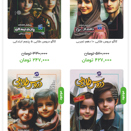
برای خرید مجموعه کتابهای دروس طلایی انتشارات کاگو با بهترین قیمت و ارسال رایگان تا
درب منزل به سراسر کشور میتوانید پس از انتخاب محصول مورد نظر خود در سایت عشق
کتاب و استفاده از تخفیف پایه سایت، از کد تخفیف زیر برای 5 درصد تخفیف بیشتر استفاده
کنید. عشق کتاب به شما ضمانت ارزان تر قیمت خرید برای کتابهای دروس طلایی انتشارات
کاگو را میدهد.
کاگو دروس طلایی 10 دهم تجربی
کاگو دروس طلایی 5 پنجم ابتدایی
۵۷۰,۰۰۰
تومان
۳۳۰,۰۰۰
تومان
۴۲۷,۰۰۰
تومان
۲۴۷,۰۰۰
تومان
تحلیل و بررسی کتاب دروس طلایی انتشارات کاگو :
کتابهای
دروس طلایی
یا گام به گام انتشارات کاگو یکی از قدیمی ترین و همزمان به روزترین
محصول انتشارات کاگو است. سازمان آموزشی کاگو در راستای تکمیل مفاهیم درسی و
هماهنگ سازی خانه و مدرسه، اقدام به تولید مجموعه کتابهای
دروس طلایی
با محتوای غالب
موجود
موجود
حل المسائل کتاب درسی نموده است. این مجموعه برای دانش آموزان مقطع دبستان،
متوسطه اول و متوسطه دوم تولید و منتشر میگردد. برای هر مقطع یک کتاب بصورت تک
جلدی منتشر میشود که شامل تمامی دروس ارائه شده در آن مقطع می باشد و شامل حل
تمامی تمرین‌های کتاب‌های درسی به انضمام تمرین‌های تکمیلی و پاسخ این تمرین‌هاست.
ساختار عموم کتابهای این مجموعه که به شکل دو رنگ منتشر میشود به این شکل است که
ابتدا یک خلاصه درس از هر درس ارائه شده و در ادامه مطابق با کتاب درسی و چینش کتاب
درسی، حل تمامی تمرین‌ها آورده شده است. از ویژگی‌های خوب و متمایز کننده کتاب های