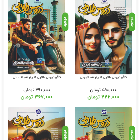
ارسال رایگان سفارش داده و درب منزل تحویل بگیرید. عشق کتاب جامع ترین و به روز ترین
وب سایت فروش اینترنتی کتابهای کمک آموزشی و نماینده مستقیم ناشران معتبر کمک
آموزشی با بیش از 11000 عنوان کتاب و سابقه 15 ساله در امر توزیع کتاب، علاوه بر ارسال
موجود
موجود
سفارشات شما روی هر خرید یک هدیه رایگان به شما تقدیم مینماید و شما میتوانید کتابهای
کمک آموزشی تمامی مقاطع تحصیلی تا کنکور را آنلاین سفارش داده و درب منزل دریافت
نمایید. برای اطلاع از شرایط ویژه تخفیف و جشنواره های عشق کتاب اینستاگرام عشق کتاب را
دنبال کنید. برای پیگیری سفارشات تهران شماره تلفن پشتیبانی 02166484008 و شماره
تلگرام یا واتس اپ 09203472622 می باشد که از ساعت 9 صبح تا 5 بعدازظهر پاسخگوی
شما عزیزان است و برای پیگیری سفارشات شهرستانها میتوانید با مراجعه به سایت رهگیری
مرسولات پستی از موقعیت بسته سفارشات خود اطلاع پیدا کنید.
کاگو دروس طلایی 11 یازدهم تجربی
کاگو دروس طلایی 11 یازدهم انسانی
۵۹۰,۰۰۰
تومان
۴۹۰,۰۰۰
تومان
۴۴۲,۰۰۰
تومان
۳۶۷,۰۰۰
تومان
موجود
موجود