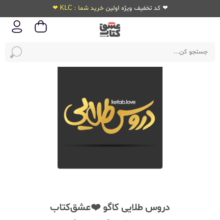
❤ کد تخفیف ویژه اولین خرید شما : KLC ❤
دروس طلایی کاگو ❤️عشق‌کتاب