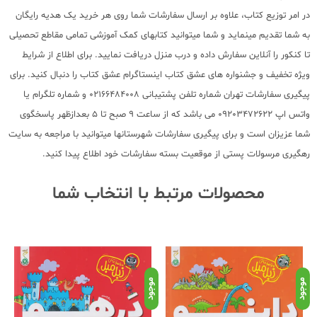
در امر توزیع کتاب، علاوه بر ارسال سفارشات شما روی هر خرید یک هدیه رایگان
به شما تقدیم مینماید و شما میتوانید کتابهای کمک آموزشی تمامی مقاطع تحصیلی
تا کنکور را آنلاین سفارش داده و درب منزل دریافت نمایید. برای اطلاع از شرایط
ویژه تخفیف و جشنواره های عشق کتاب اینستاگرام عشق کتاب را دنبال کنید. برای
پیگیری سفارشات تهران شماره تلفن پشتیبانی 02166484008 و شماره تلگرام یا
واتس اپ 09203472622 می باشد که از ساعت 9 صبح تا 5 بعدازظهر پاسخگوی
شما عزیزان است و برای پیگیری سفارشات شهرستانها میتوانید با مراجعه به سایت
رهگیری مرسولات پستی از موقعیت بسته سفارشات خود اطلاع پیدا کنید.
محصولات مرتبط با انتخاب شما
موجود
موجود
موج