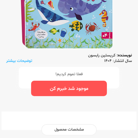
نویسنده:
کریستین رابسون
سال انتشار: 1404
توضیحات بیشتر
فعلا تموم کردیم!
موجود شد خبرم کن
مشخصات محصول
ناشر:‌
کنجد