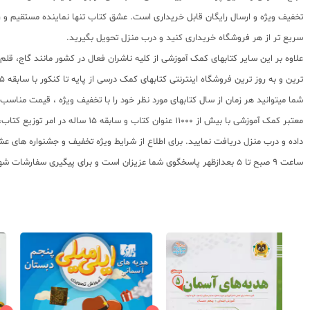
تخفیف ویژه و ارسال رایگان قابل خریداری است. عشق کتاب تنها نماینده مستقیم و رس
سریع تر از هر فروشگاه خریداری کنید و درب منزل تحویل بگیرید.
علاوه بر این سایر کتابهای کمک آموزشی از کلیه ناشران فعال در کشور مانند گاج، ق
ترین و به روز ترین فروشگاه اینترنتی کتابهای کمک درسی از پایه تا کنکور با سابقه 15 ساله در امر توزیع و فروش کتابهای کمک آموزشی و کودک و نوجوان در سراسر کشور آماده ارسال سفارشات شما میباشد.
شما میتوانید هر زمان از سال کتابهای مورد نظر خود را با تخفیف ویژه ، قیمت منا
معتبر کمک آموزشی با بیش از 000
ساعت 9 صبح تا 5 بعدازظهر پاسخگوی شما عزیزان است و برای پیگیری سفارشات شهرستانها میتوانید با مراجعه به سایت رهگیری مرسولات پستی از موقعیت بسته سفارشات خود اطلاع پیدا کنید.