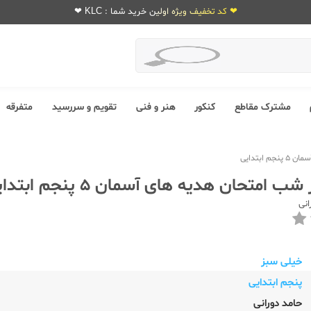
❤ کد تخفیف ویژه اولین خرید شما : KLC ❤
مشترک مقاطع
کنکور
هنر و فنی
تقویم و سررسید
متفرقه
ابتدایی
امتحان هدیه های آسمان 5 پنجم ابتدایی
انی
خیلی سبز
پنجم ابتدایی
حامد دورانی