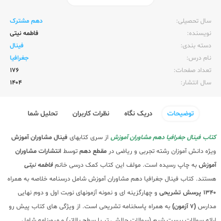
ناشر:‌
مشاوران آموزش
سال تحصیلی:‌
دهم مشترک
نویسنده:‌
فاطمه نیتی
دسته بندی:
فینال
نام درس:
جغرافیا
تعداد صفحات:‌
176
سال انتشار:‌
1404
توضیحات
دریک نگاه
نظرات کاربران
تحلیل شما
کتاب فینال جغرافیا دهم مشاوران آموزش
از سری کتابهای
فینال مشاوران آموزش
ویژه دانش آموزان رشته تجربی و ریاضی در
مقطع دهم
توسط
انتشارات مشاوران
آموزش
به چاپ رسیده است. مولف این کتاب کمک درسی خانم
فاطمه نیتی
هستند. کتاب فینال جغرافیا دهم مشاوران آموزش شامل درسنامه خلاصه به همراه
1340 پرسش تشریحی
و چهارگزینه ای و نمونه آزمونهای نوبت اول و دوم نهایی
مدارس
(7 آزمون)
به همراه پاسخنامه تشریحی است. از ویژگی های کتاب پیش رو
ارائه سوالات بیست شیم (سوالات چالشی تر با سطح بالاتر) و مرورنامه شامل