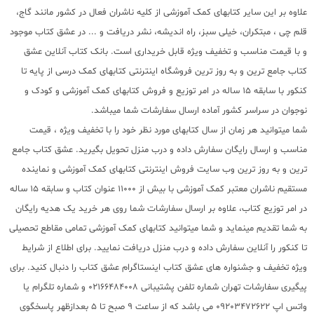
علاوه بر این سایر کتابهای کمک آموزشی از کلیه ناشران فعال در کشور مانند گاج،
قلم چی ، مبتکران، خیلی سبز، راه اندیشه، نشر دریافت و ... در عشق کتاب موجود
و با قیمت مناسب و تخفیف ویژه قابل خریداری است. بانک کتاب آنلاین عشق
کتاب جامع ترین و به روز ترین فروشگاه اینترنتی کتابهای کمک درسی از پایه تا
کنکور با سابقه 15 ساله در امر توزیع و فروش کتابهای کمک آموزشی و کودک و
نوجوان در سراسر کشور آماده ارسال سفارشات شما میباشد.
شما میتوانید هر زمان از سال کتابهای مورد نظر خود را با تخفیف ویژه ، قیمت
مناسب و ارسال رایگان سفارش داده و درب منزل تحویل بگیرید. عشق کتاب جامع
ترین و به روز ترین وب سایت فروش اینترنتی کتابهای کمک آموزشی و نماینده
مستقیم ناشران معتبر کمک آموزشی با بیش از 11000 عنوان کتاب و سابقه 15 ساله
در امر توزیع کتاب، علاوه بر ارسال سفارشات شما روی هر خرید یک هدیه رایگان
به شما تقدیم مینماید و شما میتوانید کتابهای کمک آموزشی تمامی مقاطع تحصیلی
تا کنکور را آنلاین سفارش داده و درب منزل دریافت نمایید. برای اطلاع از شرایط
ویژه تخفیف و جشنواره های عشق کتاب اینستاگرام عشق کتاب را دنبال کنید. برای
پیگیری سفارشات تهران شماره تلفن پشتیبانی 02166484008 و شماره تلگرام یا
واتس اپ 09203472622 می باشد که از ساعت 9 صبح تا 5 بعدازظهر پاسخگوی