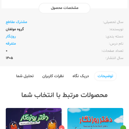
مشخصات محصول
ناشر:‌
پویش
سال تحصیلی:‌
مشترک مقاطع
نویسنده:‌
گروه مولفان
دسته بندی:
روزنگار
نام درس:
متفرقه
تعداد صفحات:‌
0
سال انتشار:‌
1405
توضیحات
دریک نگاه
نظرات کاربران
تحلیل شما
محصولات مرتبط با انتخاب شما