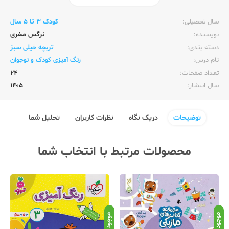
ناشر:‌
خیلی سبز
سال تحصیلی:‌
کودک 3 تا 5 سال
نویسنده:‌
نرگس صفری
دسته بندی:
تربچه خیلی سبز
نام درس:
رنگ آمیزی کودک و نوجوان
تعداد صفحات:‌
24
سال انتشار:‌
1405
توضیحات
دریک نگاه
نظرات کاربران
تحلیل شما
محصولات مرتبط با انتخاب شما
موجود
موجود
موج