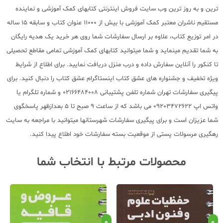
ترین و به روز ترین وب سایت فروش اینترنتی کتابهای کمک آموزشی و نماینده
مستقیم ناشران معتبر کمک آموزشی با بیش از 11000 عنوان کتاب و سابقه 15 ساله
در امر توزیع کتاب، علاوه بر ارسال سفارشات شما روی هر خرید یک هدیه رایگان
به شما تقدیم مینماید و شما میتوانید کتابهای کمک آموزشی تمامی مقاطع تحصیلی
تا کنکور را آنلاین سفارش داده و درب منزل دریافت نمایید. برای اطلاع از شرایط
ویژه تخفیف و جشنواره های عشق کتاب اینستاگرام عشق کتاب را دنبال کنید. برای
پیگیری سفارشات تهران شماره تلفن پشتیبانی 02166484008 و شماره تلگرام یا
واتس اپ 09203472622 می باشد که از ساعت 9 صبح تا 5 بعدازظهر پاسخگوی
شما عزیزان است و برای پیگیری سفارشات شهرستانها میتوانید با مراجعه به سایت
رهگیری مرسولات پستی از موقعیت بسته سفارشات خود اطلاع پیدا کنید.
محصولات مرتبط با انتخاب شما