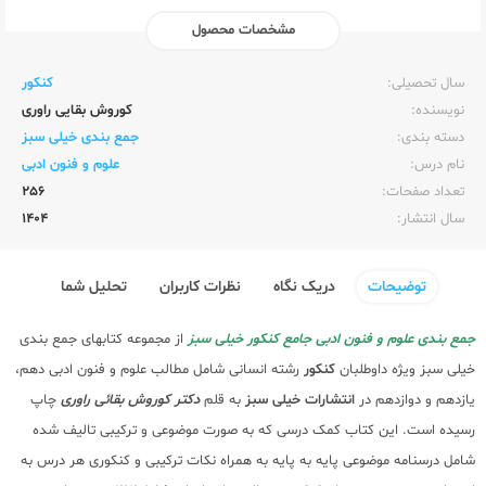
مشخصات محصول
ناشر:‌
خیلی سبز
سال تحصیلی:‌
کنکور
نویسنده:‌
کوروش بقایی راوری
دسته بندی:
جمع بندی خیلی سبز
نام درس:
علوم و فنون ادبی
تعداد صفحات:‌
256
سال انتشار:‌
1404
توضیحات
دریک نگاه
نظرات کاربران
تحلیل شما
جمع بندی علوم و فنون ادبی جامع کنکور خیلی سبز
از مجموعه کتابهای جمع بندی
خیلی سبز ویژه داوطلبان
کنکور
رشته انسانی شامل مطالب علوم و فنون ادبی دهم،
یازدهم و دوازدهم در
انتشارات خیلی سبز
به قلم
دکتر کوروش بقائی راوری
چاپ
رسیده است. این کتاب کمک درسی که به صورت موضوعی و ترکیبی تالیف شده
شامل درسنامه موضوعی پایه به پایه به همراه نکات ترکیبی و کنکوری هر درس به