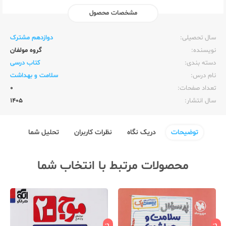
مشخصات محصول
ناشر:‌
وزارت آموزش و پرورش
سال تحصیلی:‌
دوازدهم مشترک
نویسنده:‌
گروه مولفان
دسته بندی:
کتاب درسی
نام درس:
سلامت و بهداشت
تعداد صفحات:‌
0
سال انتشار:‌
1405
توضیحات
دریک نگاه
نظرات کاربران
تحلیل شما
محصولات مرتبط با انتخاب شما