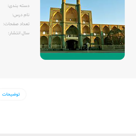
دسته بندی:
نام درس:
تعداد صفحات:‌
سال انتشار:‌
توضیحات