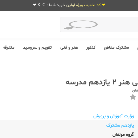
❤ کد تخفیف ویژه اولین خرید شما : KLC ❤
مشترک مقاطع
کنکور
هنر و فنی
تقویم و سررسید
متفرقه
ازدهم مدرسه
فان
وزارت آموزش و پرورش
یازدهم مشترک
گروه مولفان