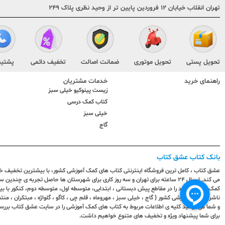
تهران انقلاب خیابان ۱۲ فروردین پایین تر از وحید نظری پلاک ۲۴۹
تحویل پستی
تحویل موتوری
ضمانت اصالت
تخفیف دائمی
پشتیب
راهنمای خرید
خدمات مشتریان
زیست پینوکیو خیلی سبز
کتاب کمک درسی
خیلی سبز
گاج
بانک کتاب عشق کتاب
عشق کتاب ، کامل ترین فروشگاه اینترنتی کتاب های کمک آموزشی کشور، با بیشترین تخفیف خری
می کند. ارسال ٢٤ ساعته برای تهران و سه روز کاری برای شهرستان ها حاصل تجربه ی چ
کمک آموزشی خود را در مقاطع پیش دبستانی ، ابتدایی، متوسطه اول، متوسطه دوم، کنکور با 
ناشران کمک آموزشی کشور ( گاج ، خیلی سبز ، مهروماه ، قلم چی ، کاگو ، گلواژه ، مبتکران ، منتش
و شما می توانید کلیه ی اطلاعات مربوط به کتاب های کمک آموزشی را در سایت عشق کتاب بررس
برای شما پیشنهاد ویژه و تخفیف های متنوع خواهیم داشت.