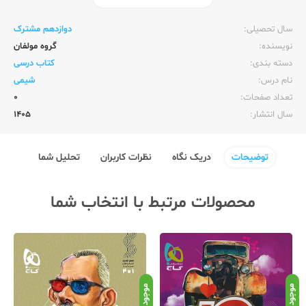
ناشر:‌
وزارت آموزش و پرورش
سال تحصیلی:‌
دوازدهم مشترک
نویسنده:‌
گروه مولفان
دسته بندی:
کتاب درسی
نام درس:
شیمی
تعداد صفحات:‌
0
سال انتشار:‌
1405
توضیحات
دریک نگاه
نظرات کاربران
تحلیل شما
محصولات مرتبط با انتخاب شما
موجود
موجود
موج