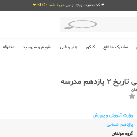
❤ کد تخفیف ویژه اولین خرید شما : KLC ❤
مشترک مقاطع
کنکور
هنر و فنی
تقویم و سررسید
متفرقه
2 یازدهم مدرسه
فان
وزارت آموزش و پرورش
یازدهم انسانی
گروه مولفان