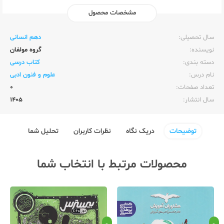
مشخصات محصول
ناشر:‌
وزارت آموزش و پرورش
سال تحصیلی:‌
دهم انسانی
نویسنده:‌
گروه مولفان
دسته بندی:
کتاب درسی
نام درس:
علوم و فنون ادبی
تعداد صفحات:‌
0
سال انتشار:‌
1405
توضیحات
دریک نگاه
نظرات کاربران
تحلیل شما
محصولات مرتبط با انتخاب شما