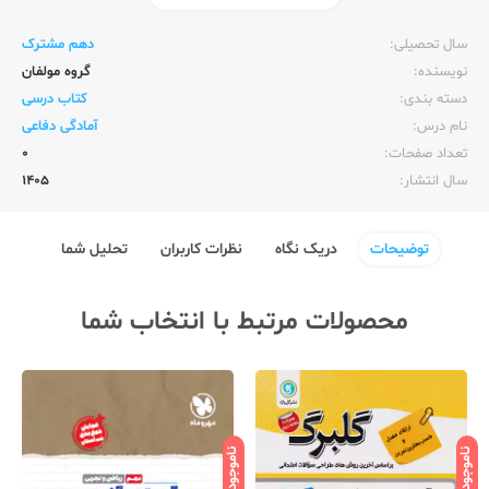
ناشر:‌
وزارت آموزش و پرورش
سال تحصیلی:‌
دهم مشترک
نویسنده:‌
گروه مولفان
دسته بندی:
کتاب درسی
نام درس:
آمادگی دفاعی
تعداد صفحات:‌
0
سال انتشار:‌
1405
توضیحات
دریک نگاه
نظرات کاربران
تحلیل شما
محصولات مرتبط با انتخاب شما
ناموجود
ناموجود
نامو