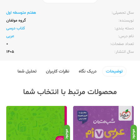
ناشر:‌
وزارت آموزش و پرورش
سال تحصیلی:‌
هفتم متوسطه اول
نویسنده:‌
گروه مولفان
دسته بندی:
کتاب درسی
نام درس:
عربی
تعداد صفحات:‌
0
سال انتشار:‌
1405
توضیحات
دریک نگاه
نظرات کاربران
تحلیل شما
محصولات مرتبط با انتخاب شما
موجود
موجود
موج