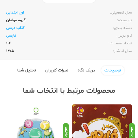
ناشر:‌
وزارت آموزش و پرورش
سال تحصیلی:‌
اول ابتدایی
نویسنده:‌
گروه مولفان
دسته بندی:
کتاب درسی
نام درس:
فارسی
تعداد صفحات:‌
114
سال انتشار:‌
1405
توضیحات
دریک نگاه
نظرات کاربران
تحلیل شما
محصولات مرتبط با انتخاب شما
موجود
موجود
موج