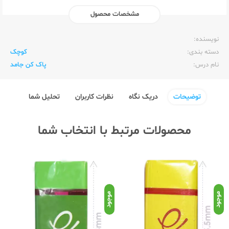
مشخصات محصول
ناشر:‌
الیپون Elipon
نویسنده:‌
دسته بندی:
کوچک
نام درس:
پاک کن جامد
توضیحات
دریک نگاه
نظرات کاربران
تحلیل شما
محصولات مرتبط با انتخاب شما
موجود
موجود
موج