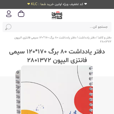
❤ کد تخفیف ویژه اولین خرید شما : KLC ❤
دفتر و کاغذ
/
دفتر یادداشت
/
دفتر یادداشت 80 برگ 170*120 سیمی فانتزی الیپون
2801372
دفتر یادداشت 80 برگ 170*120 سیمی
فانتزی الیپون 2801372