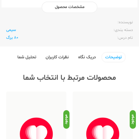
مشخصات محصول
ناشر:‌
الیپون Elipon
نویسنده:‌
دسته بندی:
سیمی
نام درس:
80 برگ
توضیحات
دریک نگاه
نظرات کاربران
تحلیل شما
محصولات مرتبط با انتخاب شما
موجود
موجود
موج