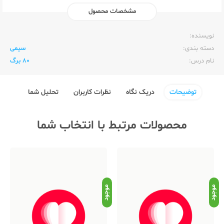
مشخصات محصول
ناشر:‌
الیپون Elipon
نویسنده:‌
دسته بندی:
سیمی
نام درس:
80 برگ
توضیحات
دریک نگاه
نظرات کاربران
تحلیل شما
محصولات مرتبط با انتخاب شما
موجود
موجود
موج