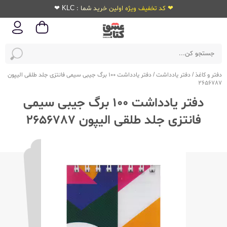
❤ کد تخفیف ویژه اولین خرید شما : KLC ❤
دفتر و کاغذ
/
دفتر یادداشت
/
دفتر یادداشت 100 برگ جیبی سیمی فانتزی جلد طلقی الیپون
2656787
دفتر یادداشت 100 برگ جیبی سیمی
فانتزی جلد طلقی الیپون 2656787