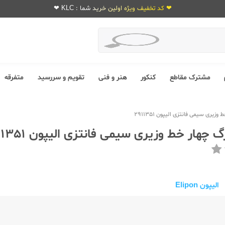
❤ کد تخفیف ویژه اولین خرید شما : KLC ❤
مشترک مقاطع
کنکور
هنر و فنی
تقویم و سررسید
متفرقه
الیپون Elipon