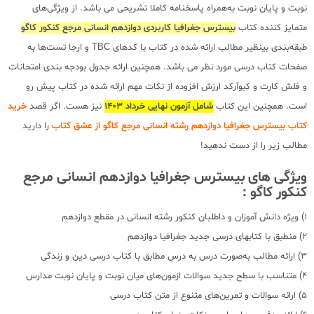
نوبت و پایان نوبت به‌همراه پاسخنامه کاملا تشریحی می باشد. از ویژگی‌های
متمایز کننده کتاب
بیسترس جغرافیا کاربردی دوازدهم انسانی مرجع کنکور کاگو
طبقه‌بندی بینظیر مطالب ارائه شده در کتاب با کدهای TBC و ارجا تست‌ها به
صفحات کتاب درسی مورد نظر می باشد. همچنین ارائه جدول بودجه بندی امتحانات
و فلش کارت و کیوآرکد ارزش افزوده از نکات مهم ارائه شده در کتاب پیش رو
است. همچنین این کتاب
شامل آزمون نهایی خرداد 1403
نیز هست. اگر قصد
خرید
کتاب بیسترس جغرافیا دوازدهم رشته انسانی مرجع کاگو از عشق کتاب
را دارید
مطالب زیر را از دست ندهید!
ویژگی های بیسترس جغرافیا دوازدهم انسانی مرجع
کنکور کاگو :
1) ویژه دانش آموزان و داطلبان کنکور رشته انسانی در مقطع دوازدهم
2) منطبق با کتابهای درسی جدید جغرافیا دوازدهم
3) ارائه مطالب به‌صورت درس به درس مطابق با کتاب درسی دین و زندگی
4) متناسب با سطح جدید سوالات ازمون‌های میان نوبت و پایان نوبت مدارس
5) ارائه سوالات و تمرین‌های متنوع از متن کتاب درسی