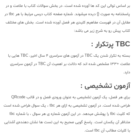
بر اساس توالی این کد ها آورده شده است. در بخش سوالات کتاب با علامت و در
پاسخنامه به صورت {} دیده میشوند. شماره صفحه کتاب درسی مرتبط با هر tbc در
مقابل آن در فهرست مفاهیم کلیدی هر فصل آورده شده است. بخش های مختلف
کتاب پیش رو به شرح زیر می باشد:
TBC پرتکرار :
بسته به تکرار شدن یک TBC در آزمون های سراسری 4 سال اخیر، TBC هایی با
علامت +133 مشخص شده اند که دلالت بر اهمیت آن TBC در آزمون سراسری
دارد.
آزمون تشخیصی :
برای هر فصل، یک آزمون تشخیصی به عنوان ورودی فصل و در قالب QRcode
طراحی شده است. در آزمون تشخیصی به ازای هر tbc ، یک سوال طراحی شده است
که کلیت tbc را پوشش میدهد. در این آزمون شماره ی هر سوال ، با شماره tbc
متناظر آن یکسان است. پاسخ گویی صحیح به این تست ها نشان دهنده‌ی آشنایی
با کلیات مطالب آن tbc است.