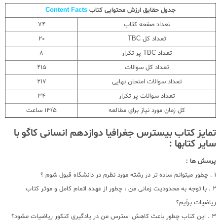
جدول حقایق ارزش محتوایی کتاب
Content Facts
تعداد صفحه کتاب
74
تعداد کل TBC
20
تعداد TBC پر تکرار
8
تعداد کل سوالات
415
تعداد سوالات امتحان نهایی
217
تعداد سوالات پر تکرار
34
کل زمان مورد نیاز برای مطالعه
13/5 ساعت
تمایز کتاب بیسترس جغرافیا دوازدهم انسانی کاگو با
سایر کتابها :
پرسش ها :
1 . چطور میتوانم ساده تر در رشته مورد نظرم در دانشگاه قبول شوم ؟
2 . با توجه به محدودیت زمانی من ، چطور از عهده اتمام کامل و موثر کتاب
ریاضیات برآیم؟
3 . این کتاب چطور باعث کاهش استرس من در یادگیری کنکور ریاضیات مشود؟