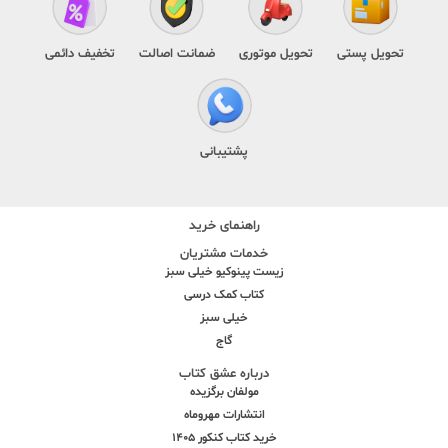
تحویل پستی
تحویل موتوری
ضمانت اصالت
تخفیف دائمی
پشتیبانی
راهنمای خرید
خدمات مشتریان
زیست پینوکیو خیلی سبز
کتاب کمک درسی
خیلی سبز
گاج
درباره عشق کتاب
مولفان برگزیده
انتشارات مهروماه
خرید کتاب کنکور 1405