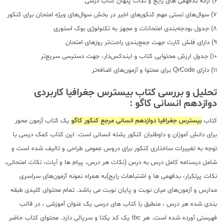
6) ارائه بدفهمی های رایج و نکات پنهان کتاب درسی
7) سوال‌های تستی مهم کنکور‌های اخیر در بخش سوال‌های ویژه امتحان برای کنکور
8) جدول بودجه‌بندی امتحانات و مجهز به تکنولوژی بوک استوری
9) دارای فلش کارت جهت جمع‌بندی راحت‌تر روزهای امتحان
10) جدول ارزش محتوایی کتاب و ایندکس‌دار، جهت دسترسی سریع‌تر
11) دارای QrCode برای محتوا و آزمون‌های اضافه‌تر
تحلیل و بررسی کتاب بیسترس جغرافیا کاربردی
دوازدهم انسانی کاگو :
کتاب
بیسترس جغرافیا دوازدهم انسانی مرجع کنکور کاگو
یک کتاب آزمون محور
برای دانش آموزان و داوطلبان کنکور رشته انسانی است. این کتاب کمک درسی با
توجه به تغییرات ساختاری کنکور برای دروس عمومی طراحی و تالیف شده است و
شامل درسنامه کامل درس به درس (نکات هر درس، پیام ها و آیات، نکات امتحانی،
نکات پرتکرار، بدفهمی ها و اشتباهات رایج)به همراه نمونه آزمون‌های سراسری
مدارس و آزمون‌های میان نوبت و پایان نوبت می باشد. تمام محتوای کلیدی طبقه
بندی شده هر درس ، منطبق با کتاب های درسی یک عنوان آموزشی ، در قالب
فهرستی آورده شده است. هر tbc یک کد یکتا و سریالی دارد. محتوای کتاب حاضر