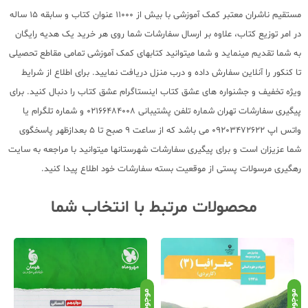
مستقیم ناشران معتبر کمک آموزشی با بیش از 11000 عنوان کتاب و سابقه 15 ساله
در امر توزیع کتاب، علاوه بر ارسال سفارشات شما روی هر خرید یک هدیه رایگان
به شما تقدیم مینماید و شما میتوانید کتابهای کمک آموزشی تمامی مقاطع تحصیلی
تا کنکور را آنلاین سفارش داده و درب منزل دریافت نمایید. برای اطلاع از شرایط
ویژه تخفیف و جشنواره های عشق کتاب اینستاگرام عشق کتاب را دنبال کنید. برای
پیگیری سفارشات تهران شماره تلفن پشتیبانی 02166484008 و شماره تلگرام یا
واتس اپ 09203472622 می باشد که از ساعت 9 صبح تا 5 بعدازظهر پاسخگوی
شما عزیزان است و برای پیگیری سفارشات شهرستانها میتوانید با مراجعه به سایت
رهگیری مرسولات پستی از موقعیت بسته سفارشات خود اطلاع پیدا کنید.
محصولات مرتبط با انتخاب شما
نامو
موجود
موجود