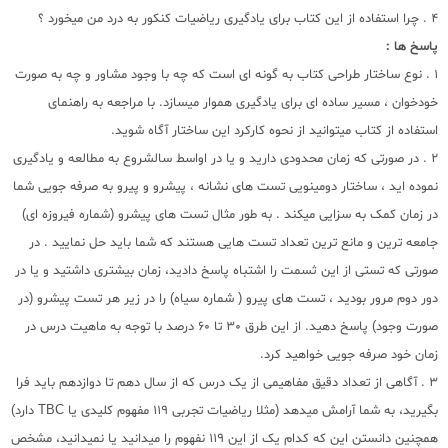
4 . چرا استفاده از این کتاب برای یادگیری ریاضیات کنکور به درد من میخورد ؟
پاسخ ها :
1 . نوع ساختار طراحی کتاب به گونه ای است که چه با وجود مشاور و چه به صورت
خودخوان ، مسیر ساده ای برای یادگیری هموار میسازد. با مراجعه به راهنمای
استفاده از کتاب میتوانید از نحوه کارکرد این ساختار آگاه شوید.
2 . در صورتی که زمان محدودی دارید و یا در اواسط سالشروع به مطالعه و یادگیری
نموده اید ، ساختار دومینویی تست های نشانه ، پیشرو و پیرو به صرفه جویی شما
در زمان کمک به سزایی میکند . به طور مثال تست های پیشرو (شماره فیروزه ای)
جامعه ترین و مانع ترین تعداد تست هایی هستند که شما باید حل نمایید . در
صورتی که تستی از این ثسمت را اشتباه پاسخ دادید، زمان بیشتری داشتید و یا در
دور دوم مرور بودید ، تست های پیرو ( شماره سیاه) را در زیر هر تست پیشرو (در
صورت وجود) پاسخ دهید. از این طرق 30 تا 60 درصد با توجه به ماهیت درس در
زمان خود صرفه جویی خواهید کرد.
3 . آگاهی از تعداد دقیق مفاهیمی از یک درس که از سال دهم تا دوازدهم باید فرا
بگیرید، به شما آرامش میدهد (مثلا ریاضیات تجربی 119 مفهوم کلیدی یا TBC دارد)
همچنین دانستن این که کدام یک از این 119 نفهوم را میدانید یا نمیدانید، مشخص