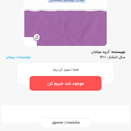
نویسنده:
گروه مولفان
سال انتشار: 1401
توضیحات بیشتر
فعلا تموم کردیم!
موجود شد خبرم کن
مشخصات محصول
ناشر:‌
مهر و ماه