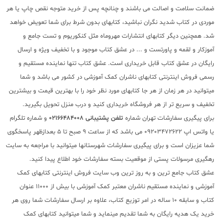
ضمانت سلامت و اصالت می باشند و چنانچه پس از خرید متوجه نقص چاپ یا هر
موردی در کتاب شدید نگران نباشید، کتابهای بدون شرط برای شما تعویض خواهد
شد. همچنین دیگر کتابهای انتشارات مهروماه مثل کنکوریوم و تست جامع و
آموزکار و لقمه و پاورتست و ... در عشق کتاب موجود و با تخفیف ویژه و ارسال
رایگان در عشق کتاب قابل خریداری است. عشق کتاب تنها نماینده مستقیم و
رسمی فروش اینترنتی کتابهای ناشران کمک آموزشی در کشور می باشد و شما
میتوانید در هر زمان از هر جا کتابهای مورد نظر خود را با بهترین قیمت و بیشترین
تخفیف و سریع تر از هر فروشگاه خریداری کنید و درب منزل تحویل بگیرید.
برای پیگیری سفارشات تهران شماره
تلفن پشتیبانی 02166484008
و شماره تلگرام
یا واتس اپ 09203472622 می باشد که از ساعت 9 صبح تا 5 بعدازظهر پاسخگوی
شما عزیزان است و برای پیگیری سفارشات شهرستانها میتوانید با مراجعه به سایت
رهگیری مرسولات پستی از موقعیت بسته سفارشات خود اطلاع پیدا کنید.
عشق کتاب جامع ترین و به روز ترین وب سایت فروش اینترنتی کتابهای کمک
آموزشی و نماینده مستقیم ناشران معتبر کمک آموزشی با بیش از 11000 عنوان
کتاب و سابقه 10 ساله در امر توزیع کتاب، علاوه بر ارسال سفارشات شما روی هر
خرید یک هدیه رایگان به شما تقدیم مینماید و شما میتوانید کتابهای کمک