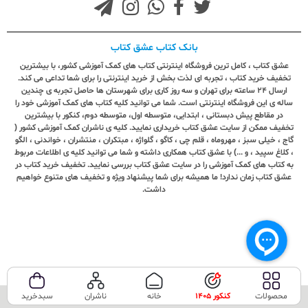
بانک کتاب عشق کتاب
عشق کتاب ، کامل ترین فروشگاه اینترنتی کتاب های کمک آموزشی کشور، با بیشترین
تخفیف خرید کتاب ، تجربه ای لذت بخش از خرید اینترنتی را برای شما تداعی می کند.
ارسال ٢٤ ساعته برای تهران و سه روز کاری برای شهرستان ها حاصل تجربه ی چندین
ساله ی این فروشگاه اینترنتی است. شما می توانید کلیه کتاب های کمک آموزشی خود را
در مقاطع پیش دبستانی ، ابتدایی، متوسطه اول، متوسطه دوم، کنکور با بیشترین
تخفیف ممکن از سایت عشق کتاب خریداری نمایید. کلیه ی ناشران کمک آموزشی کشور (
گاج ، خیلی سبز ، مهروماه ، قلم چی ، کاگو ، گلواژه ، مبتکران ، منتشران ، خواندنی ، الگو
، کلاغ سپید ، و ...) با عشق کتاب همکاری داشته و شما می توانید کلیه ی اطلاعات مربوط
به کتاب های کمک آموزشی را در سایت عشق کتاب بررسی نمایید. تخفیف خرید کتاب در
عشق کتاب زمان ندارد! ما همیشه برای شما پیشنهاد ویژه و تخفیف های متنوع خواهیم
داشت.
محصولات
کنکور 1405
خانه
ناشران
سبدخرید
تمامی حقوق این سایت متعلق به فروشگاه عشق کتاب می‌باشد.