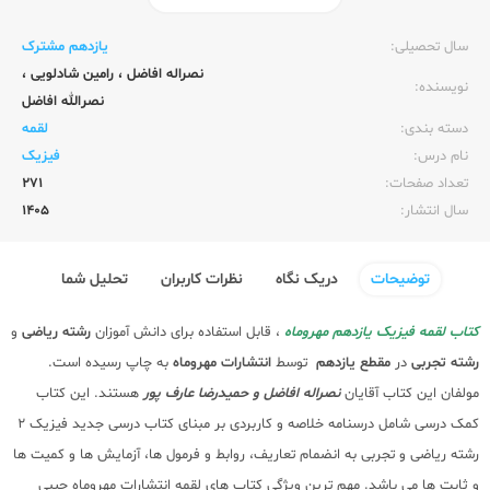
ناشر:‌
مهر و ماه
سال تحصیلی:‌
یازدهم مشترک
نصراله افاضل
،
رامین شادلویی
،
نویسنده:‌
نصرالله افاضل
دسته بندی:
لقمه
نام درس:
فیزیک
تعداد صفحات:‌
271
سال انتشار:‌
1405
توضیحات
دریک نگاه
نظرات کاربران
تحلیل شما
کتاب لقمه فیزیک یازدهم مهروماه
، قابل استفاده برای دانش آموزان
رشته ریاضی
و
رشته تجربی
در
مقطع یازدهم
توسط
انتشارات مهروماه
به چاپ رسیده است.
مولفان این کتاب آقایان
نصراله افاضل و حمیدرضا عارف پور
هستند. این کتاب
کمک درسی شامل درسنامه خلاصه و کاربردی بر مبنای کتاب درسی جدید فیزیک 2
رشته ریاضی و تجربی به انضمام تعاریف، روابط و فرمول ها، آزمایش ها و کمیت ها
و ثابت ها می باشد. مهم ترین ویژگی کتاب های لقمه انتشارات مهروماه جیبی