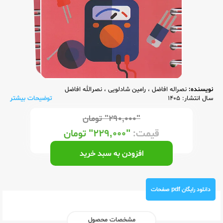
نویسنده:
نصراله افاضل
،
رامین شادلویی
،
نصرالله افاضل
سال انتشار: 1405
توضیحات بیشتر
"۲۹۰,۰۰۰"
تومان
قیمت:
"۲۲۹,۰۰۰"
تومان
افزودن به سبد خرید
دانلود رایگان pdf صفحات
مشخصات محصول